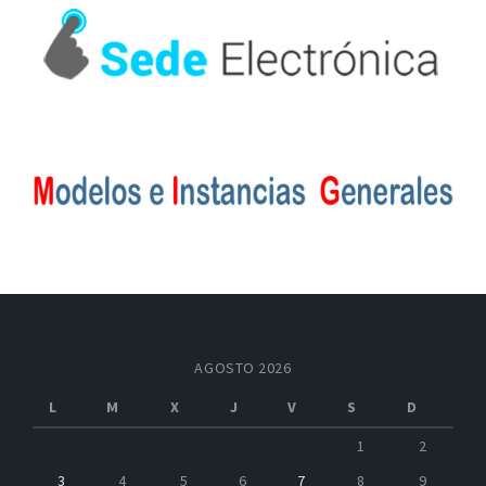
AGOSTO 2026
L
M
X
J
V
S
D
1
2
3
4
5
6
7
8
9