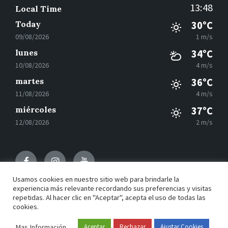
13:48
Local Time
Today
30°C
09/08/2026
1 m/s
lunes
34°C
10/08/2026
4 m/s
martes
36°C
11/08/2026
4 m/s
miércoles
37°C
12/08/2026
2 m/s
Facebook
Instagram
Youtube
Usamos cookies en nuestro sitio web para brindarle la
experiencia más relevante recordando sus preferencias y visitas
repetidas. Al hacer clic en "Aceptar", acepta el uso de todas las
© 2021 Motilla del Palancar - Desarrollado por
Grupo
cookies.
EAC
Mas Información
Aceptar
Rechazar
Ajustar Cookies