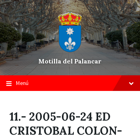
Skip
Saltar
Saltar
to
a
a
content
la
pie
navegación
de
principal
página
Motilla del Palancar
Menú
11.- 2005-06-24 ED
CRISTOBAL COLON-