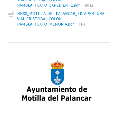
Tamaño
RAMBLA_TEXTO_EXPEDIENTE.pdf
807 kB
del
NNSS_MOTILLA-DEL-PALANCAR_ED-APERTURA-
archivo:
VIAL-CRISTOBAL-COLON-
Tamaño
RAMBLA_TEXTO_MEMORIA.pdf
7 MB
del
archivo: