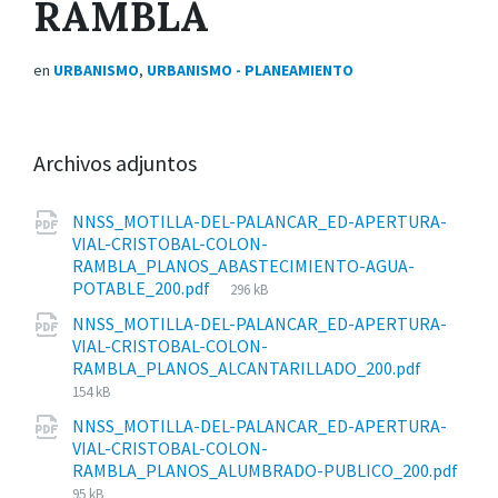
RAMBLA
en
URBANISMO
,
URBANISMO - PLANEAMIENTO
Archivos adjuntos
NNSS_MOTILLA-DEL-PALANCAR_ED-APERTURA-
VIAL-CRISTOBAL-COLON-
RAMBLA_PLANOS_ABASTECIMIENTO-AGUA-
Tamaño
POTABLE_200.pdf
296 kB
del
NNSS_MOTILLA-DEL-PALANCAR_ED-APERTURA-
archivo:
VIAL-CRISTOBAL-COLON-
Tamañ
RAMBLA_PLANOS_ALCANTARILLADO_200.pdf
del
154 kB
archivo:
NNSS_MOTILLA-DEL-PALANCAR_ED-APERTURA-
VIAL-CRISTOBAL-COLON-
RAMBLA_PLANOS_ALUMBRADO-PUBLICO_200.pdf
Tamaño
95 kB