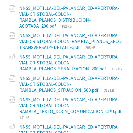
del
NNSS_MOTILLA-DEL-PALANCAR_ED-APERTURA-
archivo:
VIAL-CRISTOBAL-COLON-
RAMBLA_PLANOS_DISTRIBUCION-
Tamaño
ACOTADA_200.pdf
182 kB
del
NNSS_MOTILLA-DEL-PALANCAR_ED-APERTURA-
archivo:
VIAL-CRISTOBAL-COLON-RAMBLA_PLANOS_SECC-
Tamaño
TRANSVERSAL-Y-DETALLE.pdf
208 kB
del
NNSS_MOTILLA-DEL-PALANCAR_ED-APERTURA-
archivo:
VIAL-CRISTOBAL-COLON-
Tamaño
RAMBLA_PLANOS_SENALIZACION_200.pdf
192 kB
del
NNSS_MOTILLA-DEL-PALANCAR_ED-APERTURA-
archivo:
VIAL-CRISTOBAL-COLON-
Tamaño
RAMBLA_PLANOS_SITUACION_500.pdf
319 kB
del
NNSS_MOTILLA-DEL-PALANCAR_ED-APERTURA-
archivo:
VIAL-CRISTOBAL-COLON-
RAMBLA_TEXTO_DOCM_COMUNICACION-CPU.pdf
Tamaño
141 kB
del
NNSS_MOTILLA-DEL-PALANCAR_ED-APERTURA-
archivo:
VIAL-CRISTOBAL-COLON-