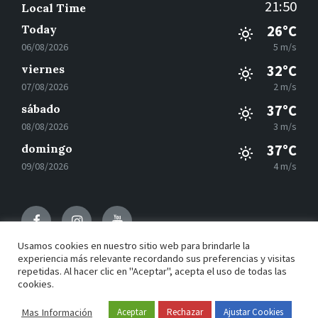
21:50
Local Time
Today
26°C
06/08/2026
5 m/s
viernes
32°C
07/08/2026
2 m/s
sábado
37°C
08/08/2026
3 m/s
domingo
37°C
09/08/2026
4 m/s
Facebook
Instagram
Youtube
Usamos cookies en nuestro sitio web para brindarle la
experiencia más relevante recordando sus preferencias y visitas
repetidas. Al hacer clic en "Aceptar", acepta el uso de todas las
© 2021 Motilla del Palancar - Desarrollado por
Grupo
cookies.
EAC
Mas Información
Aceptar
Rechazar
Ajustar Cookies