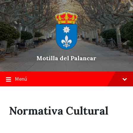
Skip
Saltar
Saltar
to
a
a
content
la
pie
navegación
de
principal
página
Motilla del Palancar
Menú
Normativa Cultural