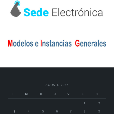
AGOSTO 2026
L
M
X
J
V
S
D
1
2
3
4
5
6
7
8
9