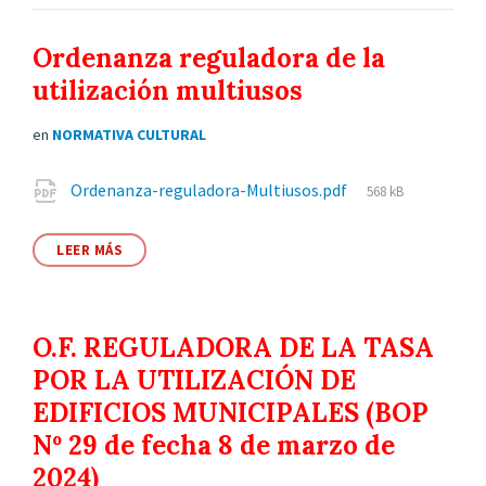
Ordenanza reguladora de la
utilización multiusos
en
NORMATIVA CULTURAL
Archivos
Tamaño
Ordenanza-reguladora-Multiusos.pdf
568 kB
del
adjuntos
archivo:
LEER MÁS
O.F. REGULADORA DE LA TASA
POR LA UTILIZACIÓN DE
EDIFICIOS MUNICIPALES (BOP
Nº 29 de fecha 8 de marzo de
2024)