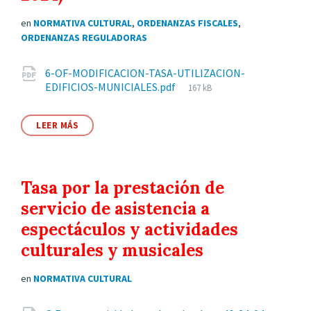
en
NORMATIVA CULTURAL
,
ORDENANZAS FISCALES
,
ORDENANZAS REGULADORAS
Archivos
6-OF-MODIFICACION-TASA-UTILIZACION-
Tamaño
EDIFICIOS-MUNICIALES.pdf
167 kB
adjuntos
del
archivo:
LEER MÁS
Tasa por la prestación de
servicio de asistencia a
espectáculos y actividades
culturales y musicales
en
NORMATIVA CULTURAL