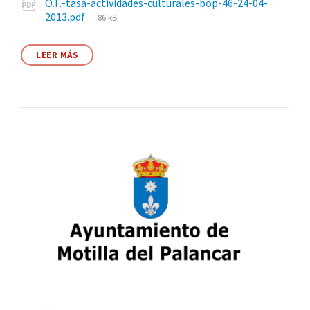
Archivos
O.F.-tasa-actividades-culturales-bop-46-24-04-
Tamaño
2013.pdf
86 kB
adjuntos
del
archivo:
LEER MÁS