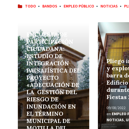
TODO
BANDOS
EMPLEO PÚBLICO
NOTICIAS
PL
Leer
Leer
más
más
ENCUESTA DE
PARTICIPACIÓN
CIUDADANA:
ESTUDIO DE
Pliego 
INTEGRACIÓN
y explo
PAISAJÍSTICA DEL
barra d
PROYECTO
Edifici
«ADECUACIÓN DE
durante
LA GESTIÓN DEL
Fiestas
RIESGO DE
INUNDACIÓN EN
09/08/2022
EL TÉRMINO
en
EMPLEO 
MUNICIPAL DE
NOTICIAS
,
U
MOTILLA DEL