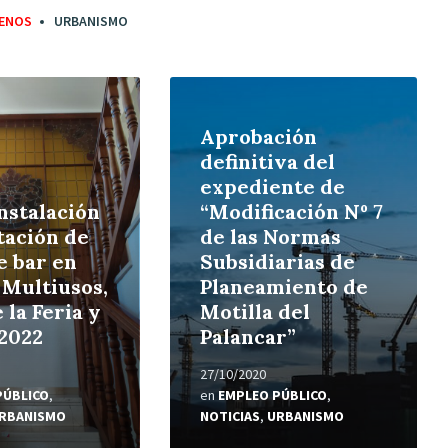
ENOS
URBANISMO
Leer
más
Aprobación
definitiva del
expediente de
instalación
“Modificación Nº 7
tación de
de las Normas
e bar en
Subsidiarias de
o Multiusos,
Planeamiento de
 la Feria y
Motilla del
 2022
Palancar”
27/10/2020
PÚBLICO
,
en
EMPLEO PÚBLICO
,
RBANISMO
NOTICIAS
,
URBANISMO