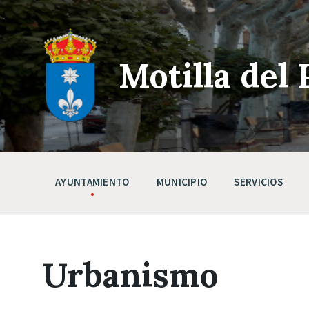
Skip
Saltar
Saltar
to
a
a
content
la
pie
navegación
de
principal
página
Motilla del 
AYUNTAMIENTO
MUNICIPIO
SERVICIOS
Urbanismo