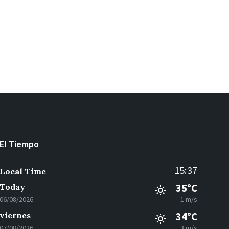
El Tiempo
15:37
Local Time
Today
35°C
06/08/2026
1 m/s
viernes
34°C
07/08/2026
3 m/s