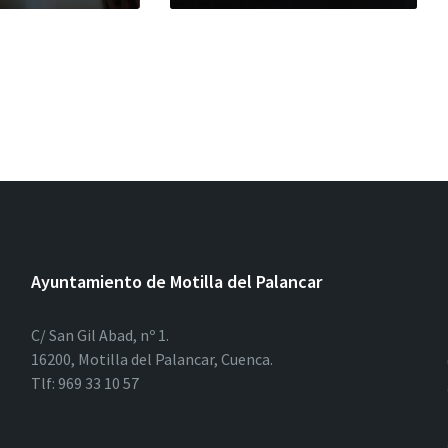
Ayuntamiento de Motilla del Palancar
C/ San Gil Abad, nº 1.
16200, Motilla del Palancar, Cuenca.
Tlf: 969 33 10 57