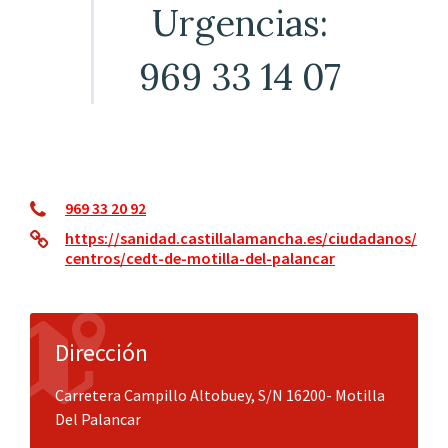
Urgencias:
969 33 14 07
969 33 20 92
https://sanidad.castillalamancha.es/ciudadanos/
centros/cedt-de-motilla-del-palancar
Dirección
Carretera Campillo Altobuey, S/N 16200- Motilla
Del Palancar