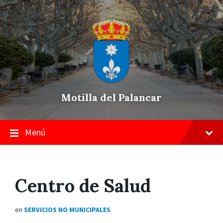
Skip
Saltar
Saltar
to
a
a
content
la
pie
navegación
de
principal
página
Motilla del Palancar
Menú
Centro de Salud
en
SERVICIOS NO MUNICIPALES