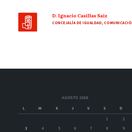
D. Ignacio Casillas Saiz
CONCEJALÍA DE IGUALDAD, COMUNICACIÓN
AGOSTO 2026
L
M
X
J
V
S
D
1
2
3
4
5
6
7
8
9