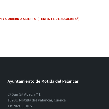
 Y GOBIERNO ABIERTO (TENIENTE DE ALCALDE 4º)
Ayuntamiento de Motilla del Palancar
C/ San Gil Abad, nº 1.
16200, Motilla del Palancar, Cuenca.
Tlf: 969 33 10 57