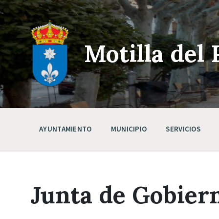
Skip
Saltar
Saltar
to
a
a
content
la
pie
navegación
de
principal
página
Motilla del 
AYUNTAMIENTO
MUNICIPIO
SERVICIOS
Junta de Gobier