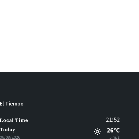
El Tiempo
21:52
Local Time
Today
26°C
06/08/2026
5 m/s