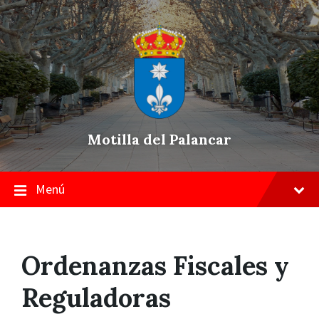
Skip
Saltar
Saltar
to
a
a
content
la
pie
navegación
de
principal
página
Motilla del Palancar
Menú
Ordenanzas Fiscales y
Reguladoras