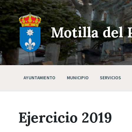
Skip
Saltar
Saltar
to
a
a
content
la
pie
navegación
de
principal
página
Motilla del 
AYUNTAMIENTO
MUNICIPIO
SERVICIOS
Ejercicio 2019