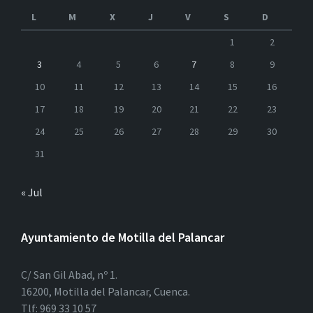
L
M
X
J
V
S
D
1
2
3
4
5
6
7
8
9
10
11
12
13
14
15
16
17
18
19
20
21
22
23
24
25
26
27
28
29
30
31
« Jul
Ayuntamiento de Motilla del Palancar
C/ San Gil Abad, nº 1.
16200, Motilla del Palancar, Cuenca.
Tlf: 969 33 10 57