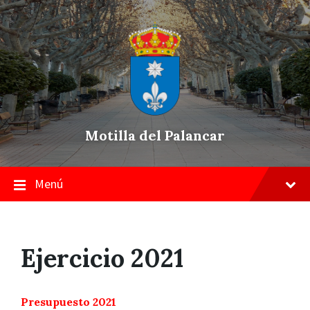
Skip
Saltar
Saltar
to
a
a
content
la
pie
navegación
de
principal
página
Motilla del Palancar
Menú
Ejercicio 2021
Presupuesto 2021