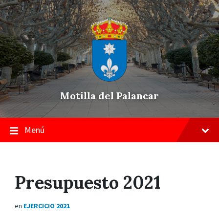
Skip
Saltar
Saltar
to
a
a
content
la
pie
navegación
de
principal
página
Motilla del Palancar
Menú
Presupuesto 2021
en
EJERCICIO 2021