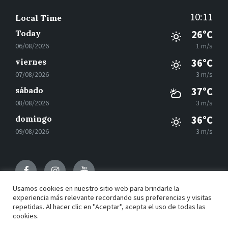
10:11
Local Time
Today
26°C
06/08/2026
1 m/s
viernes
36°C
07/08/2026
3 m/s
sábado
37°C
08/08/2026
3 m/s
domingo
36°C
09/08/2026
3 m/s
Facebook
Instagram
Youtube
Usamos cookies en nuestro sitio web para brindarle la
experiencia más relevante recordando sus preferencias y visitas
repetidas. Al hacer clic en "Aceptar", acepta el uso de todas las
© 2021 Motilla del Palancar - Desarrollado por
Grupo
cookies.
EAC