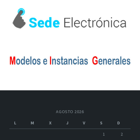
AGOSTO 2026
L
M
X
J
V
S
D
1
2