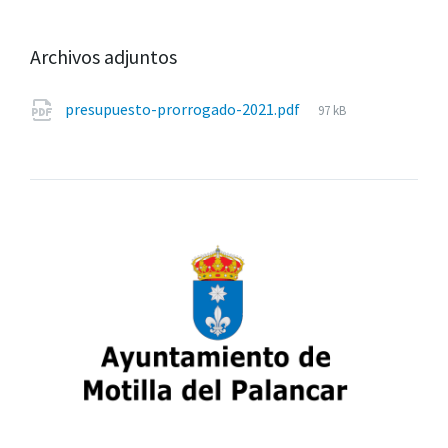
Archivos adjuntos
Tamaño
presupuesto-prorrogado-2021.pdf
97 kB
del
archivo: