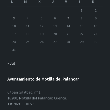
L
M
X
J
V
S
D
1
2
3
4
5
6
7
8
9
10
11
12
13
14
15
16
17
18
19
20
21
22
23
24
25
26
27
28
29
30
31
« Jul
Ayuntamiento de Motilla del Palancar
C/ San Gil Abad, nº 1.
16200, Motilla del Palancar, Cuenca.
Tlf: 969 33 10 57