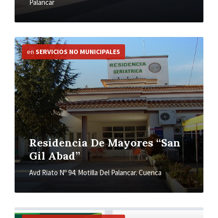
Palancar
Más
información
en
SERVICIOS NO MUNICIPALES
Residencia De Mayores “San
Gil Abad”
Avd Riato Nº 94. Motilla Del Palancar. Cuenca
Más