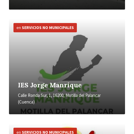
Más
información
en
SERVICIOS NO MUNICIPALES
IES Jorge Manrique
Calle Ronda Sur, 1, 16200, Motilla del Palancar
(Cuenca)
Más
información
en
SERVICIOS NO MUNICIPALES