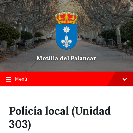
Skip
Saltar
Saltar
to
a
a
content
la
pie
navegación
de
principal
página
Motilla del Palancar
Menú
Policía local (Unidad
303)