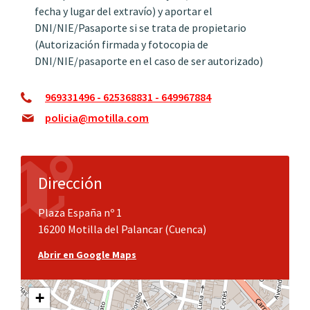
fecha y lugar del extravío) y aportar el
DNI/NIE/Pasaporte si se trata de propietario
(Autorización firmada y fotocopia de
DNI/NIE/pasaporte en el caso de ser autorizado)
969331496 - 625368831 - 649967884
policia@motilla.com
Dirección
Plaza España nº 1
16200 Motilla del Palancar (Cuenca)
Abrir en Google Maps
+