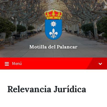
Skip
Saltar
Saltar
to
a
a
content
la
pie
navegación
de
principal
página
Motilla del Palancar
Menú
Relevancia Jurídica