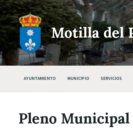
Skip
Saltar
Saltar
to
a
a
content
la
pie
navegación
de
principal
página
Motilla del 
AYUNTAMIENTO
MUNICIPIO
SERVICIOS
Pleno Municipal