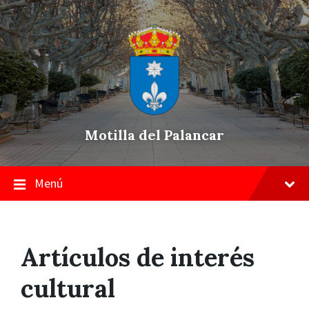
Skip
Saltar
Saltar
to
a
a
content
la
pie
navegación
de
principal
página
Motilla del Palancar
Menú
Artículos de interés
cultural