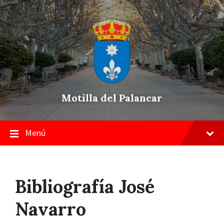
Skip
Saltar
Saltar
to
a
a
content
la
pie
navegación
de
principal
página
Motilla del Palancar
Menú
Bibliografía José
Navarro