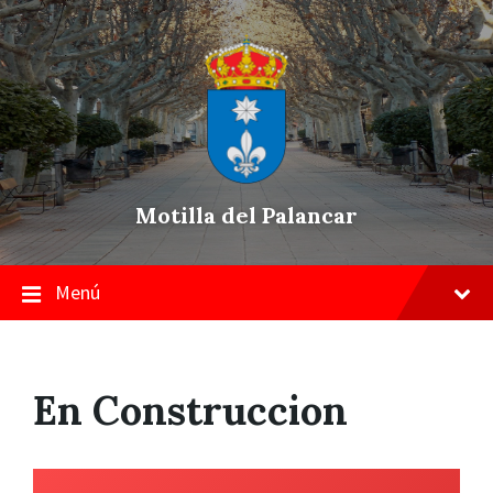
Skip
Saltar
Saltar
to
a
a
content
la
pie
navegación
de
principal
página
Motilla del Palancar
Menú
En Construccion