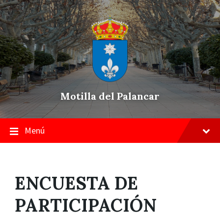
Skip
Saltar
Saltar
to
a
a
content
la
pie
navegación
de
principal
página
Motilla del Palancar
Menú
ENCUESTA DE
PARTICIPACIÓN