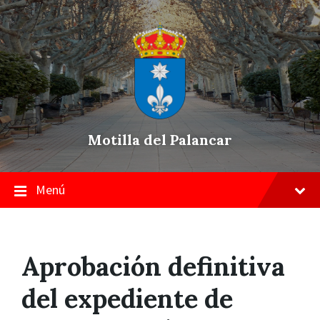
Skip
Saltar
Saltar
to
a
a
content
la
pie
navegación
de
principal
página
Motilla del Palancar
Menú
Aprobación definitiva
del expediente de