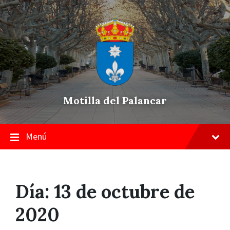
Skip
Saltar
Saltar
to
a
a
content
la
pie
navegación
de
principal
página
Motilla del Palancar
Menú
Día:
13 de octubre de
2020