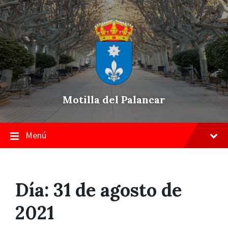
Skip
Saltar
Saltar
to
a
a
content
la
pie
navegación
de
principal
página
Motilla del Palancar
Menú
Día:
31 de agosto de
2021