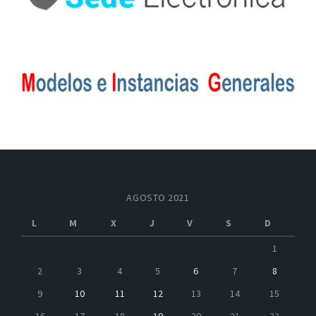
AGOSTO 2021
L
M
X
J
V
S
D
1
2
3
4
5
6
7
8
9
10
11
12
13
14
15