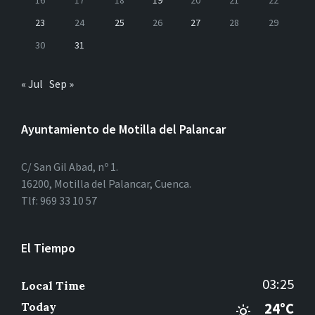
16
17
18
19
20
21
22
23
24
25
26
27
28
29
30
31
« Jul
Sep »
Ayuntamiento de Motilla del Palancar
C/ San Gil Abad, nº 1.
16200, Motilla del Palancar, Cuenca.
Tlf: 969 33 10 57
El Tiempo
03:25
Local Time
Today
24°C