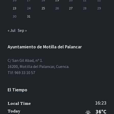
16
17
18
19
20
21
22
23
24
25
26
27
28
29
30
31
« Jul
Sep »
Ayuntamiento de Motilla del Palancar
C/ San Gil Abad, nº 1.
16200, Motilla del Palancar, Cuenca.
Tlf: 969 33 10 57
El Tiempo
16:23
Local Time
Today
36°C