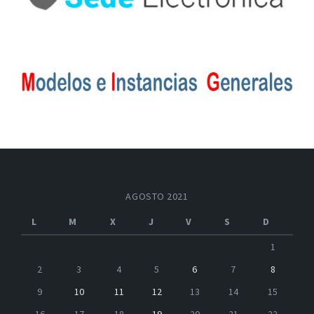
AGOSTO 2021
L
M
X
J
V
S
D
1
2
3
4
5
6
7
8
9
10
11
12
13
14
15