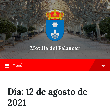
Skip
Saltar
Saltar
to
a
a
content
la
pie
navegación
de
principal
página
Motilla del Palancar
Menú
Día:
12 de agosto de
2021