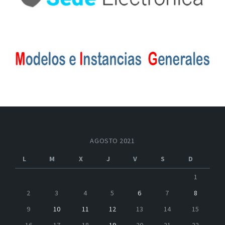
AGOSTO 2021
L
M
X
J
V
S
D
1
2
3
4
5
6
7
8
9
10
11
12
13
14
15