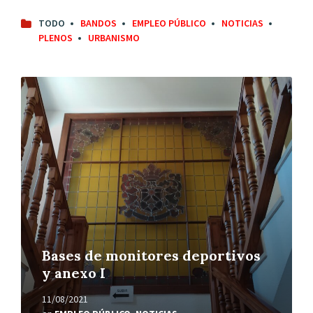
TODO
BANDOS
EMPLEO PÚBLICO
NOTICIAS
PLENOS
URBANISMO
Leer
más
Bases de monitores deportivos
y anexo I
11/08/2021