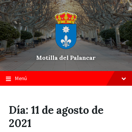
Skip
Saltar
Saltar
to
a
a
content
la
pie
navegación
de
principal
página
Motilla del Palancar
Menú
Día:
11 de agosto de
2021