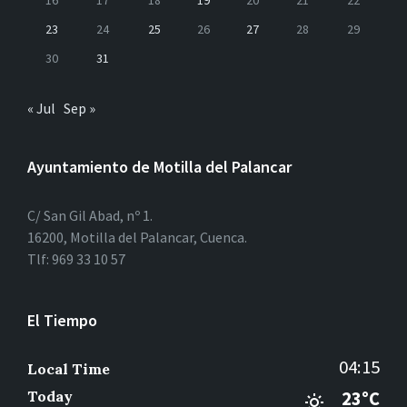
16
17
18
19
20
21
22
23
24
25
26
27
28
29
30
31
« Jul
Sep »
Ayuntamiento de Motilla del Palancar
C/ San Gil Abad, nº 1.
16200, Motilla del Palancar, Cuenca.
Tlf: 969 33 10 57
El Tiempo
04:15
Local Time
Today
23°C