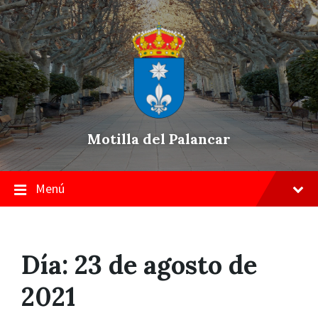
Skip
Saltar
Saltar
to
a
a
content
la
pie
navegación
de
principal
página
Motilla del Palancar
Menú
Día:
23 de agosto de
2021