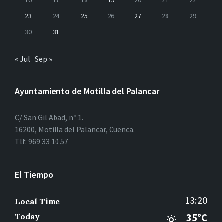
16
17
18
19
20
21
22
23
24
25
26
27
28
29
30
31
« Jul
Sep »
Ayuntamiento de Motilla del Palancar
C/ San Gil Abad, nº 1.
16200, Motilla del Palancar, Cuenca.
Tlf: 969 33 10 57
El Tiempo
13:20
Local Time
Today
35°C