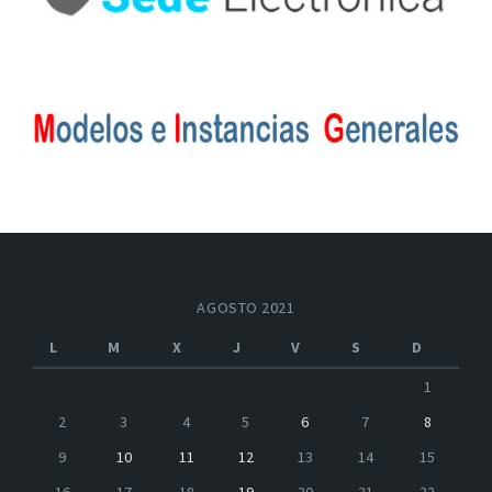
AGOSTO 2021
L
M
X
J
V
S
D
1
2
3
4
5
6
7
8
9
10
11
12
13
14
15