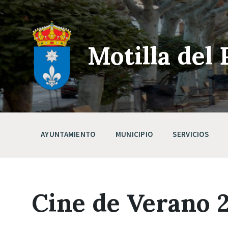
Skip
Saltar
Saltar
to
a
a
content
la
pie
navegación
de
principal
página
Motilla del 
AYUNTAMIENTO
MUNICIPIO
SERVICIOS
Cine de Verano 