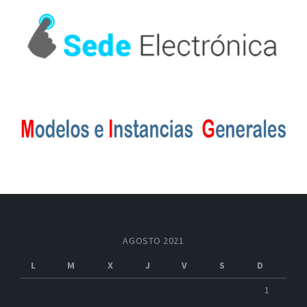
AGOSTO 2021
L
M
X
J
V
S
D
1