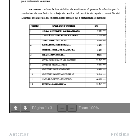
Página
1
/
3
Zoom
100%
Anterior
Próximo