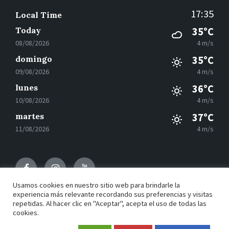
17:35
Local Time
Today
35°C
08/08/2026
4 m/s
domingo
35°C
09/08/2026
4 m/s
lunes
36°C
10/08/2026
4 m/s
martes
37°C
11/08/2026
4 m/s
Facebook
Instagram
Youtube
Usamos cookies en nuestro sitio web para brindarle la
experiencia más relevante recordando sus preferencias y visitas
repetidas. Al hacer clic en "Aceptar", acepta el uso de todas las
© 2021 Motilla del Palancar - Desarrollado por
Grupo
cookies.
EAC