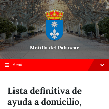
Skip
Saltar
Saltar
to
a
a
content
la
pie
navegación
de
principal
página
Motilla del Palancar
Menú
Lista definitiva de
ayuda a domicilio,