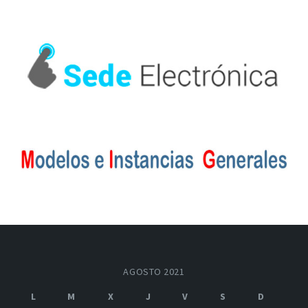
AGOSTO 2021
L
M
X
J
V
S
D