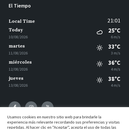
El Tiempo
21:01
Local Time
Today
25°C
10/08/2026
6 m/s
martes
33°C
11/08/2026
3 m/s
miércoles
36°C
12/08/2026
4 m/s
jueves
38°C
13/08/2026
4 m/s
Facebook
Instagram
Youtube
Usamos cookies en nuestro sitio web para brindarle la
experiencia más relevante recordando sus preferencias y visitas
repetidas. Al hacer clic en "Aceptar", acepta el uso de todas las