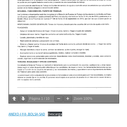
Página
1
/
10
Zoom
100%
ANEXO-I-Y-II-.BOLSA-SAD
Descarga