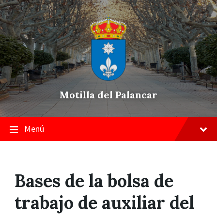
Skip
Saltar
Saltar
to
a
a
content
la
pie
navegación
de
principal
página
Motilla del Palancar
Menú
Bases de la bolsa de
trabajo de auxiliar del