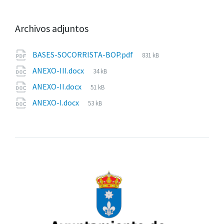
Archivos adjuntos
Tamaño
BASES-SOCORRISTA-BOP.pdf
831 kB
del
Tamaño
ANEXO-III.docx
34 kB
archivo:
del
Tamaño
ANEXO-II.docx
51 kB
archivo:
del
Tamaño
ANEXO-I.docx
53 kB
archivo:
del
archivo: