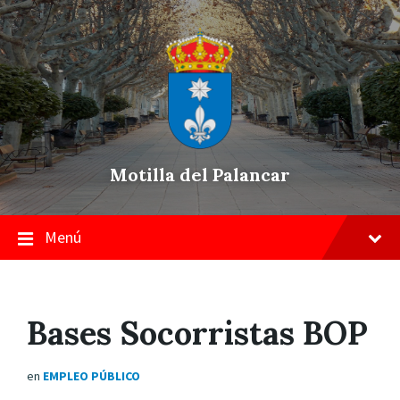
Skip
Saltar
Saltar
to
a
a
content
la
pie
navegación
de
principal
página
Motilla del Palancar
Menú
Bases Socorristas BOP
en
EMPLEO PÚBLICO