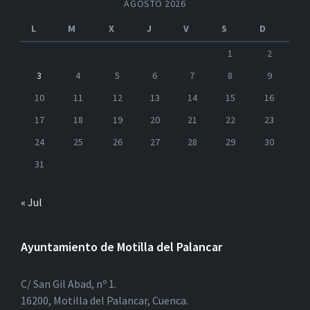
AGOSTO 2026
L
M
X
J
V
S
D
1
2
3
4
5
6
7
8
9
10
11
12
13
14
15
16
17
18
19
20
21
22
23
24
25
26
27
28
29
30
31
« Jul
Ayuntamiento de Motilla del Palancar
C/ San Gil Abad, nº 1.
16200, Motilla del Palancar, Cuenca.