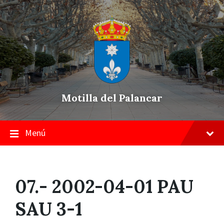
Skip
Saltar
Saltar
to
a
a
content
la
pie
navegación
de
principal
página
Motilla del Palancar
Menú
07.- 2002-04-01 PAU
SAU 3-1