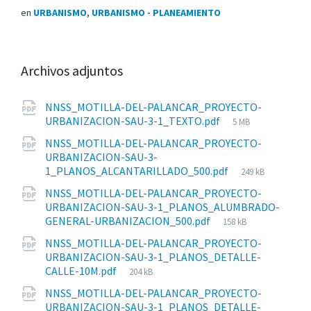
en
URBANISMO
,
URBANISMO - PLANEAMIENTO
Archivos adjuntos
NNSS_MOTILLA-DEL-PALANCAR_PROYECTO-
Tamaño
URBANIZACION-SAU-3-1_TEXTO.pdf
5 MB
del
NNSS_MOTILLA-DEL-PALANCAR_PROYECTO-
archivo:
URBANIZACION-SAU-3-
Tamaño
1_PLANOS_ALCANTARILLADO_500.pdf
249 kB
del
NNSS_MOTILLA-DEL-PALANCAR_PROYECTO-
archivo:
URBANIZACION-SAU-3-1_PLANOS_ALUMBRADO-
Tamaño
GENERAL-URBANIZACION_500.pdf
158 kB
del
NNSS_MOTILLA-DEL-PALANCAR_PROYECTO-
archivo:
URBANIZACION-SAU-3-1_PLANOS_DETALLE-
Tamaño
CALLE-10M.pdf
204 kB
del
NNSS_MOTILLA-DEL-PALANCAR_PROYECTO-
archivo:
URBANIZACION-SAU-3-1_PLANOS_DETALLE-