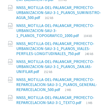
del
NNSS_MOTILLA-DEL-PALANCAR_PROYECTO-
archivo:
URBANIZACION-SAU-3-1_PLANOS_SUMINISTRO-
Tamaño
AGUA_500.pdf
162 kB
del
NNSS_MOTILLA-DEL-PALANCAR_PROYECTO-
archivo:
URBANIZACION-SAU-3-
Tamaño
1_PLANOS_TOPOGRAFICO_1000.pdf
104 kB
del
NNSS_MOTILLA-DEL-PALANCAR_PROYECTO-
archivo:
URBANIZACION-SAU-3-1_PLANOS_VIALES-
Tamaño
PERFILES-LONGITUDINALES_750.pdf
240 kB
del
NNSS_MOTILLA-DEL-PALANCAR_PROYECTO-
archivo:
URBANIZACION-SAU-3-1_PLANOS_ZANJAS-
Tamaño
UNIFILAR.pdf
152 kB
del
NNSS_MOTILLA-DEL-PALANCAR_PROYECTO-
archivo:
REPARCELACION-SAU-3-1_PLANOS_GENERAL-
Tamaño
REPARCELACION_500.pdf
2 MB
del
NNSS_MOTILLA-DEL-PALANCAR_PROYECTO-
archivo:
Tamaño
REPARCELACION-SAU-3-1_TEXTO.pdf
1 MB
del