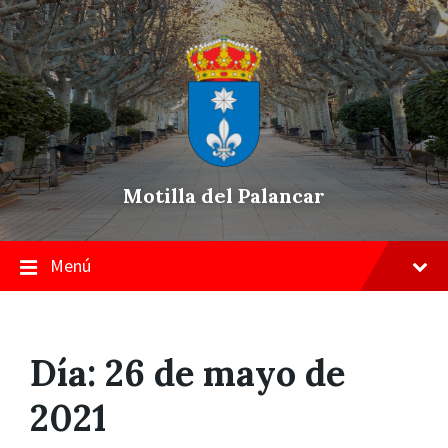
Skip
Saltar
Saltar
to
a
a
content
la
pie
navegación
de
principal
página
Motilla del Palancar
Menú
Día:
26 de mayo de
2021