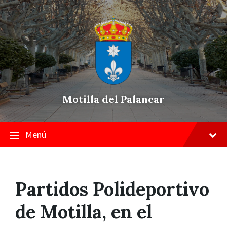
Skip
Saltar
Saltar
to
a
a
content
la
pie
navegación
de
principal
página
Motilla del Palancar
Menú
Partidos Polideportivo
de Motilla, en el