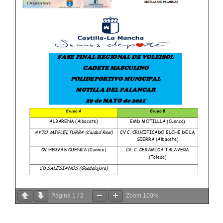
Página
1
/
2
Zoom
100%