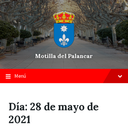
Skip
Saltar
Saltar
to
a
a
content
la
pie
navegación
de
principal
página
Motilla del Palancar
Menú
Día:
28 de mayo de
2021