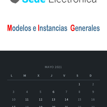
MAYO 2021
L
M
X
J
V
S
D
1
2
3
4
5
6
7
8
9
10
11
12
13
14
15
16