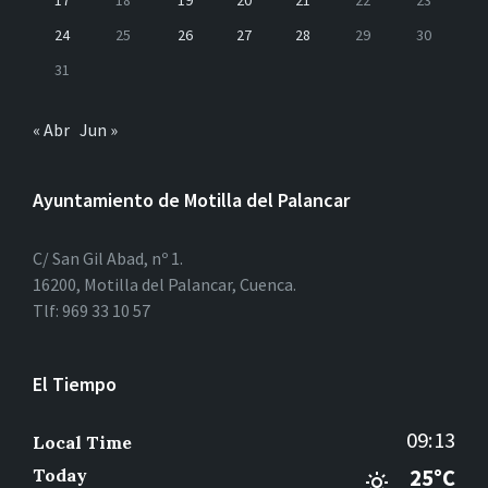
17
18
19
20
21
22
23
24
25
26
27
28
29
30
31
« Abr
Jun »
Ayuntamiento de Motilla del Palancar
C/ San Gil Abad, nº 1.
16200, Motilla del Palancar, Cuenca.
Tlf: 969 33 10 57
El Tiempo
09:13
Local Time
Today
25°C