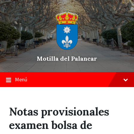
Skip
Saltar
Saltar
to
a
a
content
la
pie
navegación
de
principal
página
Motilla del Palancar
Menú
Notas provisionales
examen bolsa de