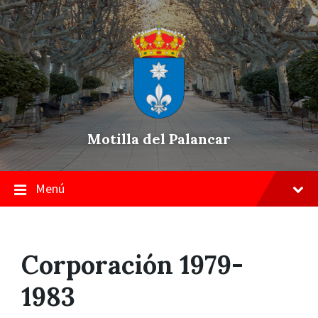
Skip
Saltar
Saltar
to
a
a
content
la
pie
navegación
de
principal
página
Motilla del Palancar
Menú
Corporación 1979-
1983