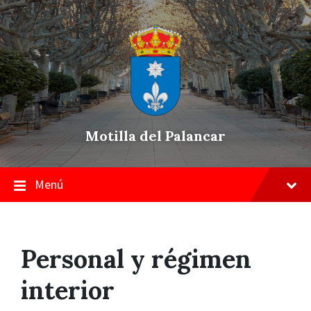
Skip
Saltar
Saltar
to
a
a
content
la
pie
navegación
de
principal
página
Motilla del Palancar
Menú
Personal y régimen
interior