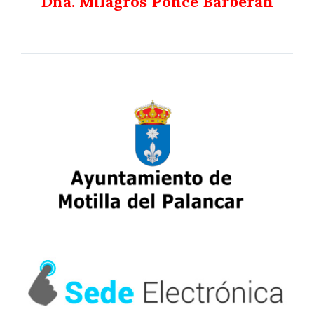
Dña. Milagros Ponce Barberán