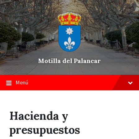
Skip
Saltar
Saltar
to
a
a
content
la
pie
navegación
de
principal
página
Motilla del Palancar
Menú
Hacienda y
presupuestos