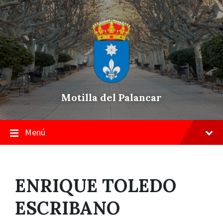
Skip
Saltar
Saltar
to
a
a
content
la
pie
navegación
de
principal
página
Motilla del Palancar
Menú
ENRIQUE TOLEDO
ESCRIBANO