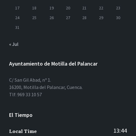
17
18
19
20
21
22
23
24
25
26
27
28
29
30
31
« Jul
Ayuntamiento de Motilla del Palancar
C/ San Gil Abad, nº 1.
16200, Motilla del Palancar, Cuenca.
Tlf: 969 33 10 57
El Tiempo
13:44
Local Time