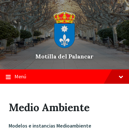
Skip
Saltar
Saltar
to
a
a
content
la
pie
navegación
de
principal
página
Motilla del Palancar
Menú
Medio Ambiente
Modelos e instancias Medioambiente