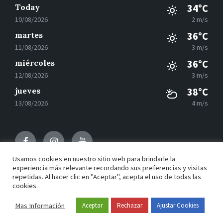
Today
34°C
10/08/2026
2 m/s
martes
36°C
11/08/2026
3 m/s
miércoles
36°C
12/08/2026
3 m/s
jueves
38°C
13/08/2026
4 m/s
Facebook
Instagram
Youtube
Usamos cookies en nuestro sitio web para brindarle la
experiencia más relevante recordando sus preferencias y visitas
repetidas. Al hacer clic en "Aceptar", acepta el uso de todas las
© 2021 Motilla del Palancar - Desarrollado por
Grupo
cookies.
EAC
Mas Información
Aceptar
Rechazar
Ajustar Cookies