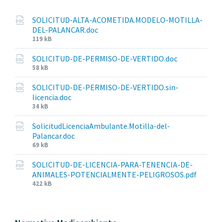
SOLICITUD-ALTA-ACOMETIDA.MODELO-MOTILLA-
DEL-PALANCAR.doc
F
119 kB
i
SOLICITUD-DE-PERMISO-DE-VERTIDO.doc
l
F
58 kB
e
i
s
SOLICITUD-DE-PERMISO-DE-VERTIDO.sin-
l
i
licencia.doc
e
z
F
34 kB
s
e
i
i
:
SolicitudLicenciaAmbulante.Motilla-del-
l
z
Palancar.doc
e
e
F
69 kB
s
:
i
i
SOLICITUD-DE-LICENCIA-PARA-TENENCIA-DE-
l
z
ANIMALES-POTENCIALMENTE-PELIGROSOS.pdf
e
e
F
422 kB
s
:
i
i
l
z
e
e