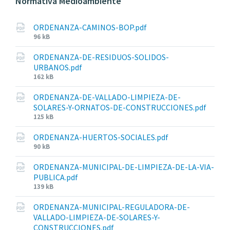
Normativa Medioambiente
s
:
i
z
ORDENANZA-CAMINOS-BOP.pdf
e
File
96 kB
:
size:
ORDENANZA-DE-RESIDUOS-SOLIDOS-
URBANOS.pdf
File
162 kB
size:
ORDENANZA-DE-VALLADO-LIMPIEZA-DE-
SOLARES-Y-ORNATOS-DE-CONSTRUCCIONES.pdf
File
125 kB
size:
ORDENANZA-HUERTOS-SOCIALES.pdf
File
90 kB
size:
ORDENANZA-MUNICIPAL-DE-LIMPIEZA-DE-LA-VIA-
PUBLICA.pdf
File
139 kB
size:
ORDENANZA-MUNICIPAL-REGULADORA-DE-
VALLADO-LIMPIEZA-DE-SOLARES-Y-
CONSTRUCCIONES.pdf