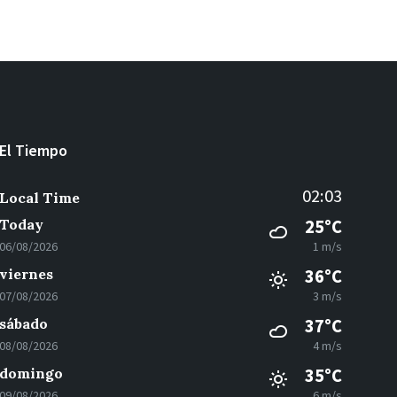
El Tiempo
02:03
Local Time
Today
25°C
06/08/2026
1 m/s
viernes
36°C
07/08/2026
3 m/s
sábado
37°C
08/08/2026
4 m/s
domingo
35°C
09/08/2026
6 m/s