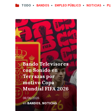
TODO
BANDOS
EMPLEO PÚBLICO
NOTICIAS
PL
Leer
más
Bando Televisores
con Sonido en
Terrazas por
motivo Copa
Mundial FIFA 2026
08/06/2026
en
BANDOS
,
NOTICIAS