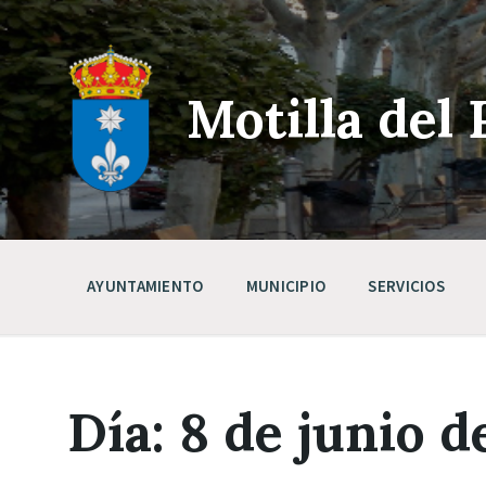
Skip
Saltar
Saltar
to
a
a
content
la
pie
navegación
de
principal
página
Motilla del 
AYUNTAMIENTO
MUNICIPIO
SERVICIOS
Día:
8 de junio d