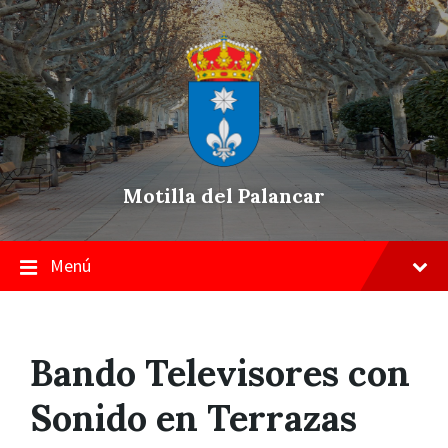
Skip
Saltar
Saltar
to
a
a
content
la
pie
navegación
de
principal
página
Motilla del Palancar
Menú
Bando Televisores con
Sonido en Terrazas