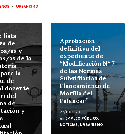
ENOS
URBANISMO
Leer
más
 lista
Aprobación
iva de
definitiva del
os/as y
expediente de
os/as de la
“Modificación Nº 7
toria
de las Normas
 para la
Subsidiarias de
ón de
Planeamiento de
l docente
Motilla del
r) del
Palancar”
ma de
itación y
27/10/2020
e
en
EMPLEO PÚBLICO
,
onal
NOTICIAS
,
URBANISMO
litación