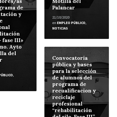
dores/as
Motilla del
grama de
Palancar
itación y
21/10/2020
e
en
EMPLEO PÚBLICO
,
onal
NOTICIAS
litación
- fase III»
mo. Ayto
Leer
lla del
más
Convocatoria
r
pública y bases
para la selección
PÚBLICO
,
de alumnos del
programa de
recualificacion y
reciclaje
profesional
“rehabilitación
del silo. Fase III”