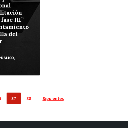
onal
litación
-fase III”
untamiento
lla del
r
PÚBLICO
,
6
37
38
Siguientes