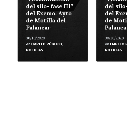
del silo- fase III”
del silo
del Excmo. Ayto
del Exc
de Motilla del
de Moti
Palancar
Palanca
30/10/2020
30/10/2020
en
EMPLEO PÚBLICO
,
en
EMPLEO 
NOTICIAS
NOTICIAS