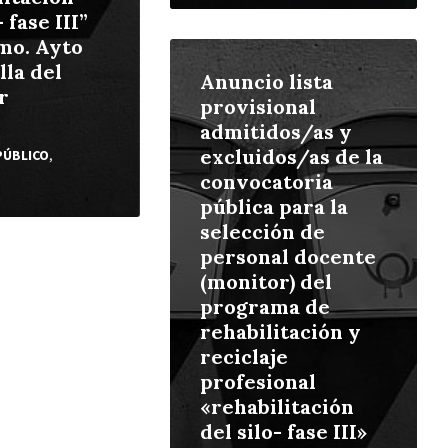
- fase III”
mo. Ayto
Leer
más
lla del
Anuncio lista
r
provisional
admitidos/as y
excluidos/as de la
PÚBLICO
,
convocatoria
pública para la
selección de
personal docente
(monitor) del
programa de
rehabilitación y
reciclaje
profesional
«rehabilitación
del silo- fase III»