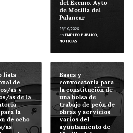
del Excmo. Ayto
de Motilla del
Palancar
26/10/2020
en
EMPLEO PÚBLICO
,
NOTICIAS
Leer
más
 lista
Bases y
onal de
convocatoria para
os/as y
la constitución de
os/as de la
una bolsa de
toria
trabajo de peón de
 para la
obras y servicios
ón de ocho
varios del
s/as
ayuntamiento de