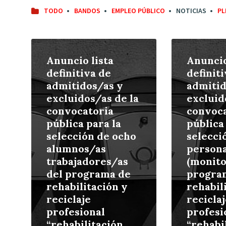
TODO
BANDOS
EMPLEO PÚBLICO
NOTICIAS
PL
Leer
Leer
más
más
Anuncio lista
Anuncio
definitiva de
definit
admitidos/as y
admitid
excluidos/as de la
excluid
convocatoria
convoca
pública para la
pública
selección de ocho
selecci
alumnos/as
persona
trabajadores/as
(monito
del programa de
progra
rehabilitación y
rehabil
reciclaje
reciclaj
profesional
profesi
“rehabilitación
“rehabi