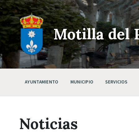
Skip
Saltar
Saltar
to
a
a
content
la
pie
navegación
de
principal
página
Motilla del 
AYUNTAMIENTO
MUNICIPIO
SERVICIOS
Noticias