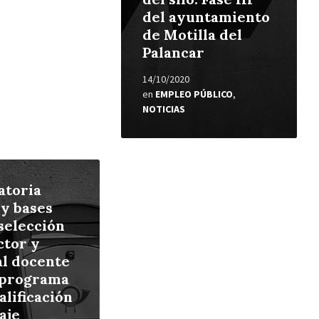
del ayuntamiento
de Motilla del
Palancar
14/10/2020
en
EMPLEO PÚBLICO
,
NOTICIAS
atoria
 y bases
 selección
ctor y
l docente
 programa
alificación
aje