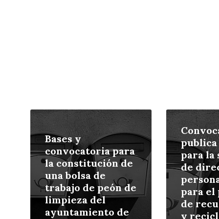
Leer
Leer
más
más
Convoc
Bases y
publica
convocatoria para
para la
la constitución de
de dire
una bolsa de
persona
trabajo de peón de
para el
limpieza del
de recu
ayuntamiento de
y recicl