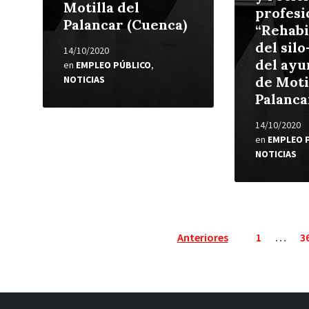
Motilla del
profesi
Palancar (Cuenca)
“Rehabi
del silo
14/10/2020
del ay
en
EMPLEO PÚBLICO
,
NOTICIAS
de Moti
Palanca
14/10/2020
en
EMPLEO 
NOTICIAS
Paginación
Anteriores
1
…
3
de
entradas