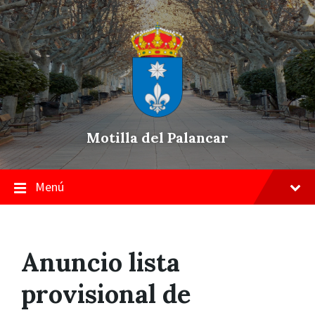
Skip
Saltar
Saltar
to
a
a
content
la
pie
navegación
de
principal
página
Motilla del Palancar
Menú
Anuncio lista
provisional de