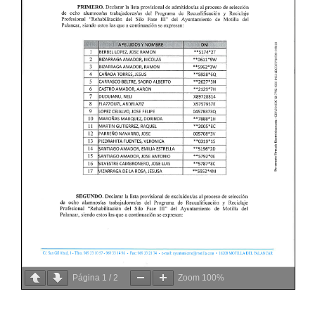
Página
1
/
2
Zoom
100%