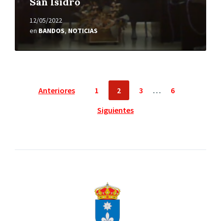
San Isidro
12/05/2022
en
BANDOS
,
NOTICIAS
Paginación
Anteriores
1
2
3
…
6
de
Siguientes
entradas