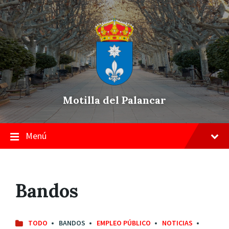
Skip
Saltar
Saltar
to
a
a
content
la
pie
navegación
de
principal
página
Motilla del Palancar
Menú
Bandos
TODO
BANDOS
EMPLEO PÚBLICO
NOTICIAS