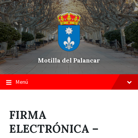
Skip
Saltar
Saltar
to
a
a
content
la
pie
navegación
de
principal
página
Motilla del Palancar
Menú
FIRMA
ELECTRÓNICA –