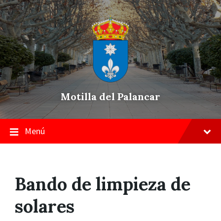
Skip
Saltar
Saltar
to
a
a
content
la
pie
navegación
de
principal
página
Motilla del Palancar
Menú
Bando de limpieza de
solares