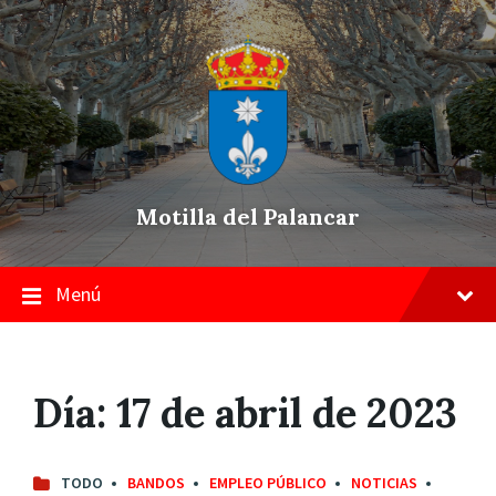
Skip
Saltar
Saltar
to
a
a
content
la
pie
navegación
de
principal
página
Motilla del Palancar
Menú
Día:
17 de abril de 2023
TODO
BANDOS
EMPLEO PÚBLICO
NOTICIAS