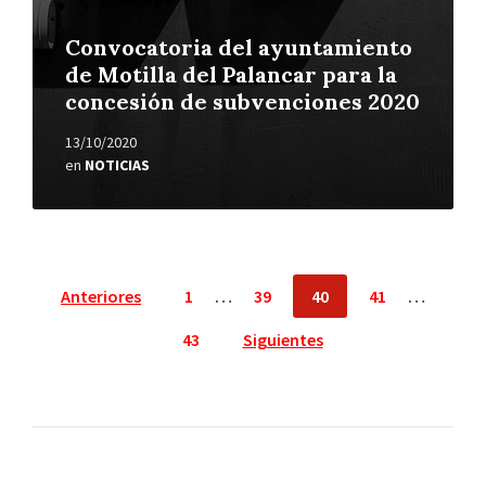
Convocatoria del ayuntamiento
de Motilla del Palancar para la
concesión de subvenciones 2020
13/10/2020
en
NOTICIAS
Paginación
Anteriores
1
…
39
40
41
…
de
43
Siguientes
entradas