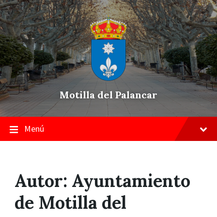
Skip
Saltar
Saltar
to
a
a
content
la
pie
navegación
de
principal
página
Motilla del Palancar
Menú
Autor:
Ayuntamiento
de Motilla del