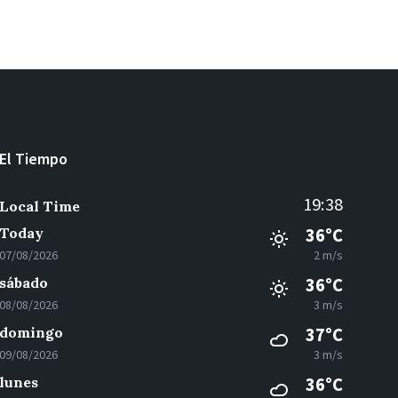
El Tiempo
19:38
Local Time
Today
36°C
07/08/2026
2 m/s
sábado
36°C
08/08/2026
3 m/s
domingo
37°C
09/08/2026
3 m/s
lunes
36°C