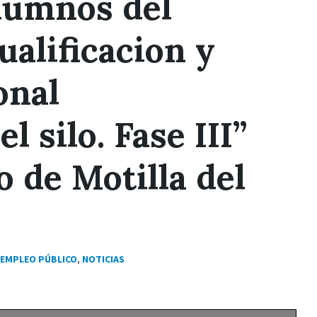
alumnos del
alificacion y
onal
l silo. Fase III”
 de Motilla del
EMPLEO PÚBLICO
,
NOTICIAS