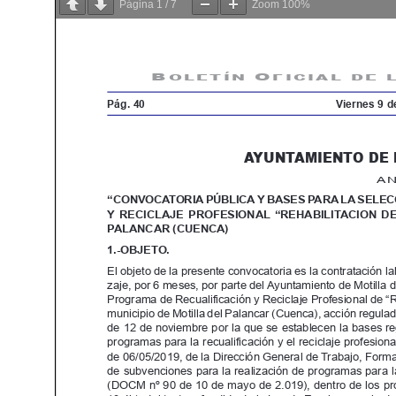
Página
1
/
7
Zoom
100%