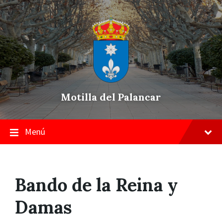
Skip
Saltar
Saltar
to
a
a
content
la
pie
navegación
de
principal
página
Motilla del Palancar
Menú
Bando de la Reina y
Damas