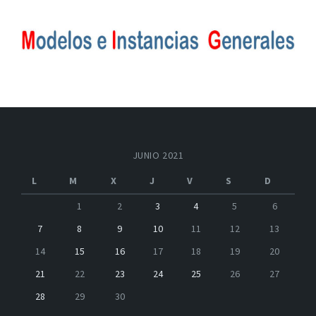
JUNIO 2021
L
M
X
J
V
S
D
1
2
3
4
5
6
7
8
9
10
11
12
13
14
15
16
17
18
19
20
21
22
23
24
25
26
27
28
29
30