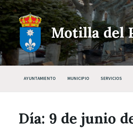
Skip
Saltar
Saltar
to
a
a
content
la
pie
navegación
de
principal
página
Motilla del 
AYUNTAMIENTO
MUNICIPIO
SERVICIOS
Día:
9 de junio d