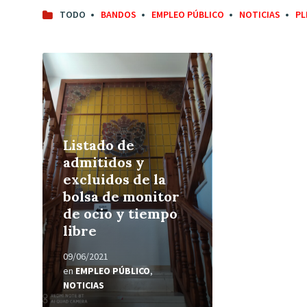
TODO
BANDOS
EMPLEO PÚBLICO
NOTICIAS
PL
Leer
más
Listado de
admitidos y
excluidos de la
bolsa de monitor
de ocio y tiempo
libre
09/06/2021
en
EMPLEO PÚBLICO
,
NOTICIAS